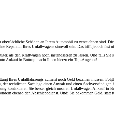
h oberflächliche Schäden an Ihrem Automobil zu verzeichnen sind. Dies i
e Reparatur Ihres Unfallwagens sinnvoll sein. Das trifft jedoch fast ni
iger, als den Kraftwagen noch instandsetzen zu lassen. Und falls Sie 
auto Ankauf in Bottrop macht Ihnen hierzu ein Top-Angebot!
ottung Ihres Unfallfahrzeugs zumeist noch Geld bezahlen müssen. Folgli
der rechtlichen Sachlage einen Anwalt und einen Sachverständigen hi
ottung kontaktieren Sie besser gleich unseren Unfallwagen Ankauf in 
, sondern ebenso den Abschleppdienst. Und: Sie bekommen Geld, statt 