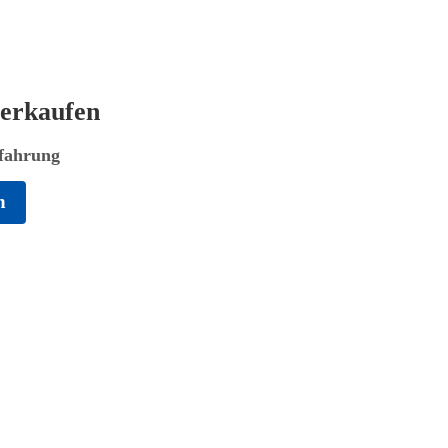
erkaufen
rfahrung
n