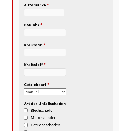
Automarke
*
Baujahr
*
KM-Stand
*
Kraftstoff
*
Getriebeart
*
Art des Unfallschaden
Blechschaden
Motorschaden
Getriebeschaden